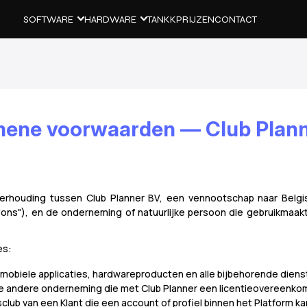
SOFTWARE
HARDWARE
TANKK
PRIJZEN
CONTACT
ene voorwaarden — Club Plan
houding tussen Club Planner BV, een vennootschap naar Belgisc
"ons"), en de onderneming of natuurlijke persoon die gebruikmaak
es:
 mobiele applicaties, hardwareproducten en alle bijbehorende diens
 de andere onderneming die met Club Planner een licentieovereenko
sclub van een Klant die een account of profiel binnen het Platform k