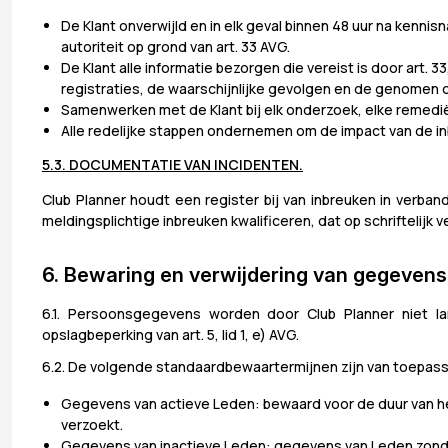
De Klant onverwijld en in elk geval binnen 48 uur na kenni
autoriteit op grond van art. 33 AVG.
De Klant alle informatie bezorgen die vereist is door art.
registraties, de waarschijnlijke gevolgen en de genomen
Samenwerken met de Klant bij elk onderzoek, elke remediër
Alle redelijke stappen ondernemen om de impact van de in
5.3. DOCUMENTATIE VAN INCIDENTEN.
Club Planner houdt een register bij van inbreuken in verba
meldingsplichtige inbreuken kwalificeren, dat op schriftelijk v
6. Bewaring en verwijdering van gegevens
6.1. Persoonsgegevens worden door Club Planner niet l
opslagbeperking van art. 5, lid 1, e) AVG.
6.2. De volgende standaardbewaartermijnen zijn van toepassing
Gegevens van actieve Leden: bewaard voor de duur van het 
verzoekt.
Gegevens van inactieve Leden: gegevens van Leden zonde