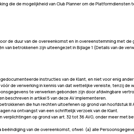
king die de mogelijkheid van Club Planner om de Platformdiensten t
oor de duur van de overeenkomst en in overeenstemming met de g
van betrokkenen zijn uiteengezet in Bijlage 1 (Details van de verwe
documenteerde instructies van de Klant, en niet voor enig ander do
nt vóór de verwerking in kennis van dat wettelijke vereiste, tenzij de w
soonsgegevens te verwerken gebonden zijn door afdwingbare vertrou
n beschreven in artikel 5 van deze AV implementeren.
 betrokkenen die hun rechten uitoefenen op grond van hoofdstuk III
dagen na ontvangst van een schriftelijk verzoek van de Klant.
jn verplichtingen op grond van art. 32 tot 36 AVG, onder meer met be
n na beëindiging van de overeenkomst, ofwel: (a) alle Persoonsgegeve