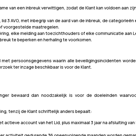
sname van een inbreuk verwittigen, zodat de Klant kan voldoen aan z
 33, lid 3 AVG, met inbegrip van de aard van de inbreuk, de categorie
 of voorgestelde maatregelen.
ing, elke melding aan toezichthouders of elke communicatie aan Led
breuk te beperken en herhaling te voorkomen.
nd met persoonsgegevens waarin alle beveiligingsincidenten worde
erzoek ter inzage beschikbaar is voor de Klant.
anger bewaard dan noodzakelijk is voor de doeleinden waarvo
, tenzij de Klant schriftelijk anders bepaalt:
actieve account van het Lid, plus maximaal 3 jaar na afsluiting van
r activiteit gedurende 36 opeenvolgende maanden worden gemarkeer