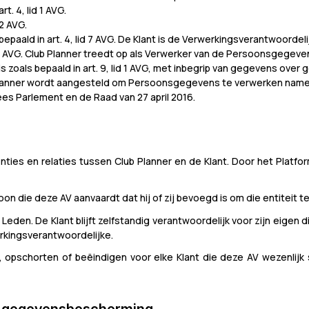
. 4, lid 1 AVG.
 2 AVG.
epaald in art. 4, lid 7 AVG. De Klant is de Verwerkingsverantwoord
id 8 AVG. Club Planner treedt op als Verwerker van de Persoonsgegev
zoals bepaald in art. 9, lid 1 AVG, met inbegrip van gegevens over 
 Planner wordt aangesteld om Persoonsgegevens te verwerken name
s Parlement en de Raad van 27 april 2016.
enties en relaties tussen Club Planner en de Klant. Door het Platfor
n die deze AV aanvaardt dat hij of zij bevoegd is om die entiteit t
n Leden. De Klant blijft zelfstandig verantwoordelijk voor zijn eigen
rkingsverantwoordelijke.
n, opschorten of beëindigen voor elke Klant die deze AV wezenlij
ke gegevensbescherming