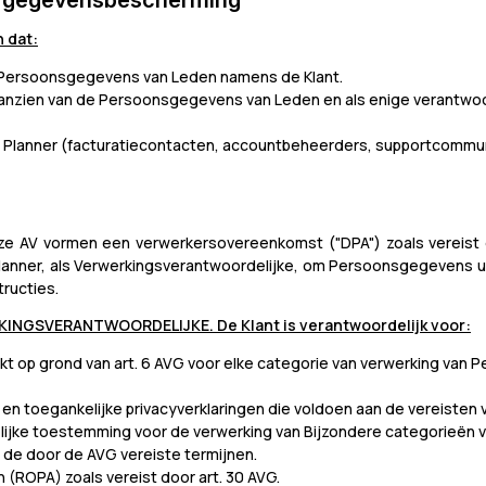
 dat:
an Persoonsgegevens van Leden namens de Klant.
aanzien van de Persoonsgegevens van Leden en als enige verantwoor
 Planner (facturatiecontacten, accountbeheerders, supportcommunic
e AV vormen een verwerkersovereenkomst ("DPA") zoals vereist do
 Planner, als Verwerkingsverantwoordelijke, om Persoonsgegevens 
ructies.
NGSVERANTWOORDELIJKE. De Klant is verantwoordelijk voor:
ikt op grond van art. 6 AVG voor elke categorie van verwerking va
n toegankelijke privacyverklaringen die voldoen aan de vereisten va
lijke toestemming voor de verwerking van Bijzondere categorieën va
de door de AVG vereiste termijnen.
 (ROPA) zoals vereist door art. 30 AVG.