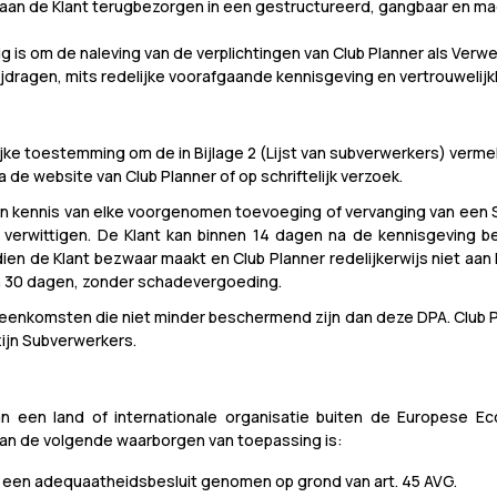
s aan de Klant terugbezorgen in een gestructureerd, gangbaar en m
dig is om de naleving van de verplichtingen van Club Planner als Verw
ragen, mits redelijke voorafgaande kennisgeving en vertrouwelijk
telijke toestemming om de in Bijlage 2 (Lijst van subverwerkers) verm
via de website van Club Planner of op schriftelijk verzoek.
af in kennis van elke voorgenomen toevoeging of vervanging van een
te verwittigen. De Klant kan binnen 14 dagen na de kennisgeving
 de Klant bezwaar maakt en Club Planner redelijkerwijs niet aan 
n 30 dagen, zonder schadevergoeding.
eenkomsten die niet minder beschermend zijn dan deze DPA. Club Plan
ijn Subverwerkers.
n een land of internationale organisatie buiten de Europese Ec
van de volgende waarborgen van toepassing is:
een adequaatheidsbesluit genomen op grond van art. 45 AVG.