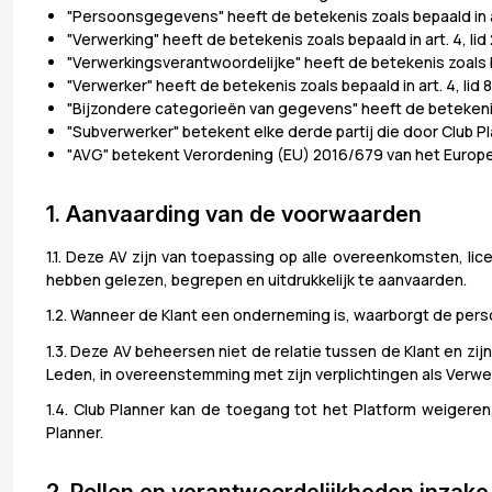
"Persoonsgegevens" heeft de betekenis zoals bepaald in art
"Verwerking" heeft de betekenis zoals bepaald in art. 4, lid
"Verwerkingsverantwoordelijke" heeft de betekenis zoals b
"Verwerker" heeft de betekenis zoals bepaald in art. 4, l
"Bijzondere categorieën van gegevens" heeft de betekenis 
"Subverwerker" betekent elke derde partij die door Club
"AVG" betekent Verordening (EU) 2016/679 van het Europee
1. Aanvaarding van de voorwaarden
1.1. Deze AV zijn van toepassing op alle overeenkomsten, lic
hebben gelezen, begrepen en uitdrukkelijk te aanvaarden.
1.2. Wanneer de Klant een onderneming is, waarborgt de persoo
1.3. Deze AV beheersen niet de relatie tussen de Klant en zij
Leden, in overeenstemming met zijn verplichtingen als Verwe
1.4. Club Planner kan de toegang tot het Platform weigere
Planner.
2. Rollen en verantwoordelijkheden inza