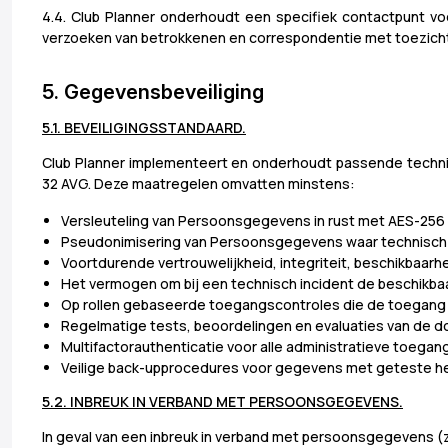
4.4. Club Planner onderhoudt een specifiek contactpunt 
verzoeken van betrokkenen en correspondentie met toezich
5. Gegevensbeveiliging
5.1. BEVEILIGINGSSTANDAARD.
Club Planner implementeert en onderhoudt passende technis
32 AVG. Deze maatregelen omvatten minstens:
Versleuteling van Persoonsgegevens in rust met AES-256 of
Pseudonimisering van Persoonsgegevens waar technisch h
Voortdurende vertrouwelijkheid, integriteit, beschikbaar
Het vermogen om bij een technisch incident de beschikba
Op rollen gebaseerde toegangscontroles die de toegang
Regelmatige tests, beoordelingen en evaluaties van de doe
Multifactorauthenticatie voor alle administratieve toega
Veilige back-upprocedures voor gegevens met geteste h
5.2. INBREUK IN VERBAND MET PERSOONSGEGEVENS.
In geval van een inbreuk in verband met persoonsgegevens (zoal