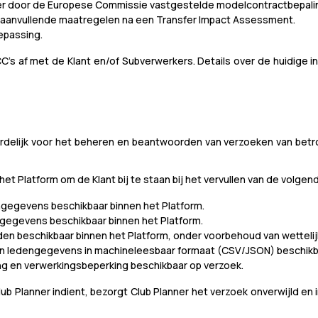
 door de Europese Commissie vastgestelde modelcontractbepalingen
 aanvullende maatregelen na een Transfer Impact Assessment.
oepassing.
CC's af met de Klant en/of Subverwerkers. Details over de huidige 
oordelijk voor het beheren en beantwoorden van verzoeken van betrok
n het Platform om de Klant bij te staan bij het vervullen van de volg
dengegevens beschikbaar binnen het Platform.
engegevens beschikbaar binnen het Platform.
 Leden beschikbaar binnen het Platform, onder voorbehoud van wettel
an ledengegevens in machineleesbaar formaat (CSV/JSON) beschikba
ing en verwerkingsbeperking beschikbaar op verzoek.
ub Planner indient, bezorgt Club Planner het verzoek onverwijld e