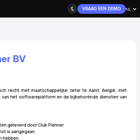
VRAAG EEN DEMO
NL
ner BV
h recht met maatschappelijke zetel te Aalst, België, met
t van het softwareplatform en de bijbehorende diensten van
ten geleverd door Club Planner.
mst is aangegaan.
an hebben.