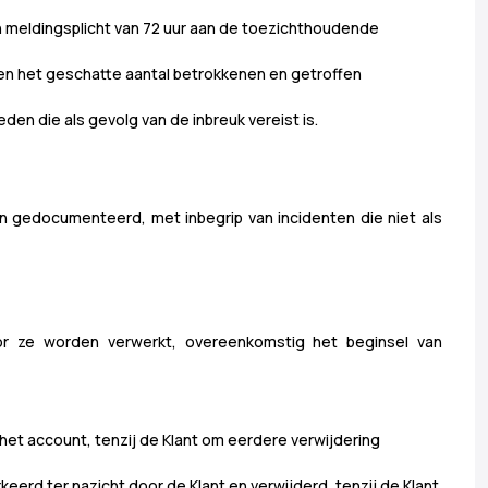
ijn meldingsplicht van 72 uur aan de toezichthoudende
ën en het geschatte aantal betrokkenen en getroffen
en die als gevolg van de inbreuk vereist is.
n gedocumenteerd, met inbegrip van incidenten die niet als
or ze worden verwerkt, overeenkomstig het beginsel van
 het account, tenzij de Klant om eerdere verwijdering
d ter nazicht door de Klant en verwijderd, tenzij de Klant