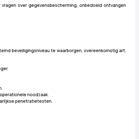
oor vragen over gegevensbescherming, onbedoeld ontvangen
temd beveiligingsniveau te waarborgen, overeenkomstig art.
oger.
n.
operationele noodzaak.
rlijkse penetratietesten.