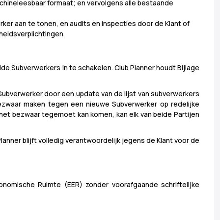
achineleesbaar formaat; en vervolgens alle bestaande
erker aan te tonen, en audits en inspecties door de Klant of
heidsverplichtingen.
elde Subverwerkers in te schakelen. Club Planner houdt Bijlage
 Subverwerker door een update van de lijst van subverwerkers
 bezwaar maken tegen een nieuwe Subverwerker op redelijke
het bezwaar tegemoet kan komen, kan elk van beide Partijen
ner blijft volledig verantwoordelijk jegens de Klant voor de
onomische Ruimte (EER) zonder voorafgaande schriftelijke