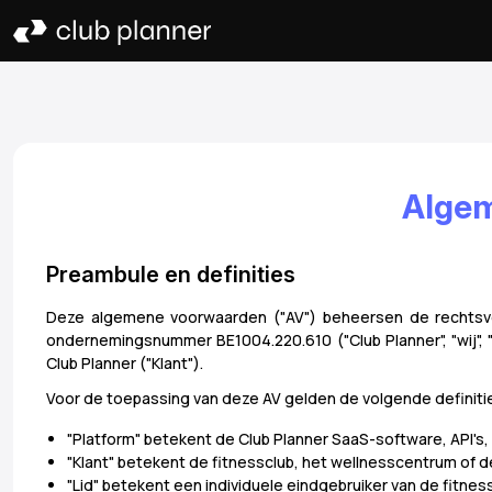
Algem
Preambule en definities
Deze algemene voorwaarden ("AV") beheersen de rechtsver
ondernemingsnummer BE1004.220.610 ("Club Planner", "wij", 
Club Planner ("Klant").
Voor de toepassing van deze AV gelden de volgende definiti
"Platform" betekent de Club Planner SaaS-software, API's,
"Klant" betekent de fitnessclub, het wellnesscentrum of
"Lid" betekent een individuele eindgebruiker van de fitnes