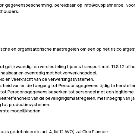
voor gegevensbescherming, bereikbaar op info@clubplanner.be, v
thouders.
che en organisatorische maatregelen om een op het risico afges
 gelijkwaardig, en versleuteling tijdens transport met TLS 1.2 of h
aalbaar en evenredig met het verwerkingsdoel.
heid en veerkracht van de verwerkingssystemen.
arheid van en de toegang tot Persoonsgegevens tijdig te herstelle
 tot Persoonsgegevens beperken tot personeel met een legitieme 
ltreffendheid van de beveiligingsmaatregelen, met inbegrip van jaa
ng tot productiesystemen.
erstelmogelijkheden.
s gedefinieerd in art. 4, lid 12 AVG) zal Club Planner: