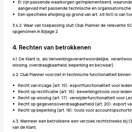
Er zijn passende waarborgen geïmplementeerd, waaronder
aangevuld met passende technische en organisatorische
Een specifieke afwijking op grond van art. 49 AVG is van t
3.4.2. Waar van toepassing sluit Club Planner de relevante S
opgenomen in Bijlage 2.
4. Rechten van betrokkenen
4.1. De Klant is, als Verwerkingsverantwoordelijke, verantw
wissing, overdraagbaarheid, beperking en bezwaar).
4.2. Club Planner voorziet in technische functionaliteit binne
Recht van inzage (art. 15): exportfunctionaliteit voor le
Recht op rectificatie (art. 16): bewerkingstools voor led
Recht op wissing (art. 17): verwijderfunctionaliteit voor
Recht op gegevensoverdraagbaarheid (art. 20): export v
Recht op beperking (art. 18): tools voor accountopschort
4.3. Wanneer een betrokkene een verzoek rechtstreeks bij Cl
van de Klant.