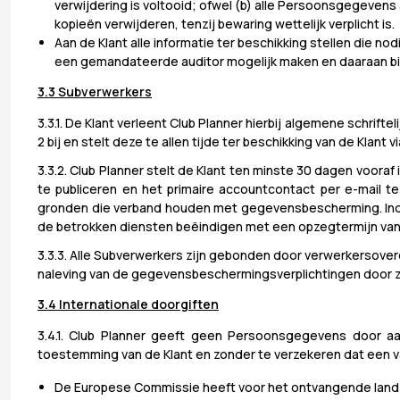
verwijdering is voltooid; ofwel (b) alle Persoonsgegeven
kopieën verwijderen, tenzij bewaring wettelijk verplicht is.
Aan de Klant alle informatie ter beschikking stellen die no
een gemandateerde auditor mogelijk maken en daaraan bijd
3.3 Subverwerkers
3.3.1. De Klant verleent Club Planner hierbij algemene schrif
2 bij en stelt deze te allen tijde ter beschikking van de Klant 
3.3.2. Club Planner stelt de Klant ten minste 30 dagen voor
te publiceren en het primaire accountcontact per e-mail 
gronden die verband houden met gegevensbescherming. Indien
de betrokken diensten beëindigen met een opzegtermijn va
3.3.3. Alle Subverwerkers zijn gebonden door verwerkersover
naleving van de gegevensbeschermingsverplichtingen door z
3.4 Internationale doorgiften
3.4.1. Club Planner geeft geen Persoonsgegevens door aa
toestemming van de Klant en zonder te verzekeren dat een 
De Europese Commissie heeft voor het ontvangende land 