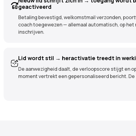
Nieuw lid schrijft zich in → toegang wordt
geactiveerd
Betaling bevestigd, welkomstmail verzonden, poor
coach toegewezen — allemaal automatisch, op het 
inschrijven.
Lid wordt stil → heractivatie treedt in werk
De aanwezigheid daalt, de verloopscore stijgt en op
moment vertrekt een gepersonaliseerd bericht. D