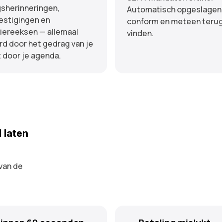
gsherinneringen,
Automatisch opgeslagen
estigingen en
conform en meteen terug
tiereeksen — allemaal
vinden.
rd door het gedrag van je
t door je agenda.
d laten
van de