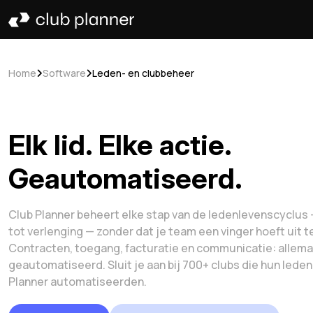
Home
Software
Leden- en clubbeheer
Elk lid. Elke actie.
Geautomatiseerd.
Club Planner beheert elke stap van de ledenlevenscyclus —
tot verlenging — zonder dat je team een vinger hoeft uit t
Contracten, toegang, facturatie en communicatie: allema
geautomatiseerd. Sluit je aan bij 700+ clubs die hun led
Planner automatiseerden.