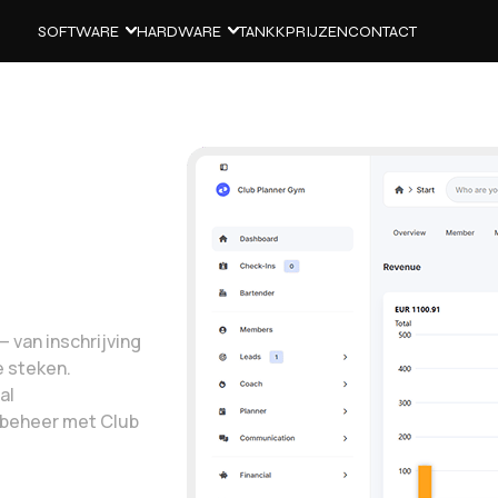
SOFTWARE
HARDWARE
TANKK
PRIJZEN
CONTACT
 van inschrijving
e steken.
al
enbeheer met Club