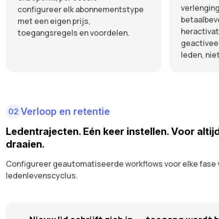
verlengin
configureer elk abonnementstype
betaalbev
met een eigen prijs,
heractiva
toegangsregels en voordelen.
geactivee
leden, nie
Verloop en retentie
02
Ledentrajecten. Eén keer instellen. Voor altij
draaien.
Configureer geautomatiseerde workflows voor elke fase 
ledenlevenscyclus.