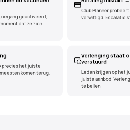
 binnen 60 seconden
Betaling mislukt →
Club Planner probeert 
ttoegang geactiveerd,
verwittigd. Escalatie s
moment dat ze zich
ing
Verlenging staat o
verstuurd
 precies het juiste
Leden krijgen op het 
e meesten komen terug.
juiste aanbod. Verlen
te bellen.