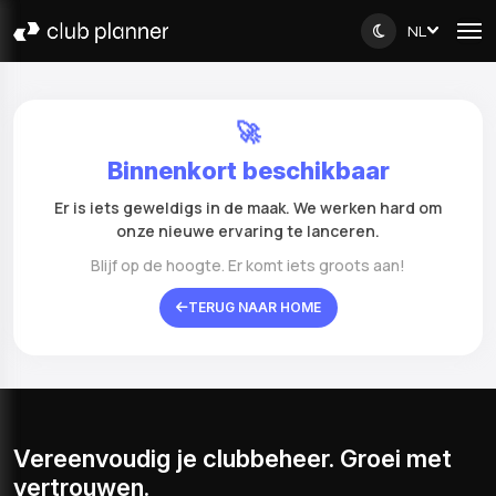
NL
🚀
Binnenkort beschikbaar
Er is iets geweldigs in de maak. We werken hard om
onze nieuwe ervaring te lanceren.
Blijf op de hoogte. Er komt iets groots aan!
TERUG NAAR HOME
Vereenvoudig je clubbeheer. Groei met
vertrouwen.