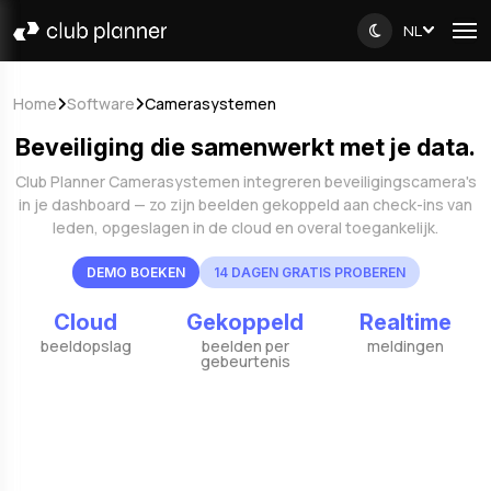
NL
Home
Software
Camerasystemen
Beveiliging die samenwerkt met je data.
Club Planner Camerasystemen integreren beveiligingscamera's
in je dashboard — zo zijn beelden gekoppeld aan check-ins van
leden, opgeslagen in de cloud en overal toegankelijk.
DEMO BOEKEN
14 DAGEN GRATIS PROBEREN
Cloud
Gekoppeld
Realtime
beeldopslag
beelden per
meldingen
gebeurtenis