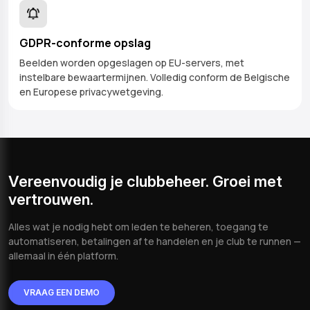
GDPR-conforme opslag
Beelden worden opgeslagen op EU-servers, met
instelbare bewaartermijnen. Volledig conform de Belgische
en Europese privacywetgeving.
Vereenvoudig je clubbeheer. Groei met
vertrouwen.
Alles wat je nodig hebt om leden te beheren, toegang te
automatiseren, betalingen af te handelen en je club te runnen —
allemaal in één platform.
VRAAG EEN DEMO