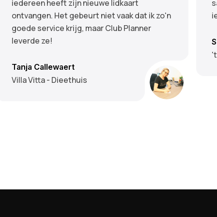
iedereen heeft zijn nieuwe lidkaart
s
ontvangen. Het gebeurt niet vaak dat ik zo'n
i
goede service krijg, maar Club Planner
leverde ze!
S
'
Tanja Callewaert
Villa Vitta - Dieethuis