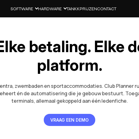
SOFTWARE
HARDWARE
TANKK
PRIJZEN
CONTACT
 Elke betaling. Elke 
platform.
centra, zwembaden en sportaccommodaties. Club Planner run
beheert én de automatisering die je gebouw bestuurt. Toegan
terminals, allemaal gekoppeld aan één ledenfiche.
VRAAG EEN DEMO