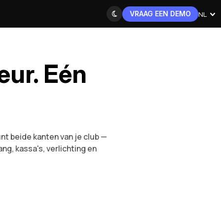
VRAAG EEN DEMO
NL
deur. Eén
t beide kanten van je club —
g, kassa's, verlichting en