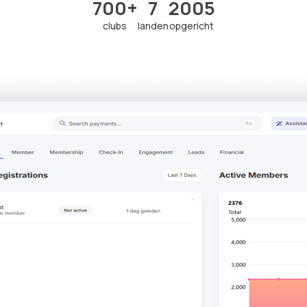
700+
7
2005
clubs
landen
opgericht