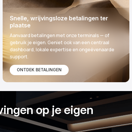
Snelle, wrijvingsloze betalingen ter
plaatse
Aanvaard betalingen met onze terminals — of
gebruik je eigen. Geniet ook van een centraal
dashboard, lokale expertise en ongeëvenaarde
support.
ONTDEK BETALINGEN
vingen op je eigen