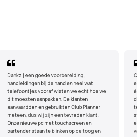
Dankzij een goede voorbereiding,
C
handleidingen bij de hand en heel wat
e
telefoontjes vooraf wisten we echt hoe we
é
dit moesten aanpakken. De klanten
d
aanvaardden en gebruikten Club Planner
t
meteen, dus wij zijn een tevreden klant.
s
Onze nieuwe pc met touchscreen en
e
bartender staan te blinken op de toog en
v