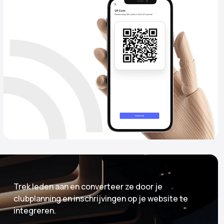
Trek leden aan en converteer ze door je
clubplanning en inschrijvingen op je website te
integreren.